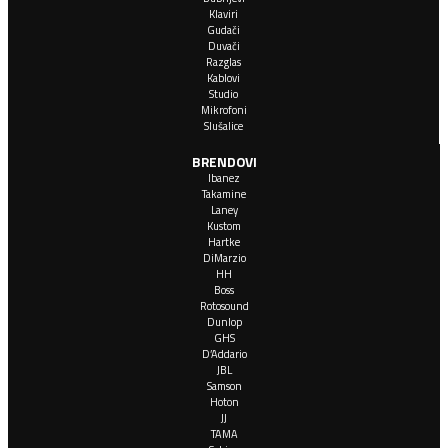
Klaviri
Gudači
Duvači
Razglas
Kablovi
Studio
Mikrofoni
Slušalice
BRENDOVI
Ibanez
Takamine
Laney
Kustom
Hartke
DiMarzio
HH
Boss
Rotosound
Dunlop
GHS
D’Addario
JBL
Samson
Hoton
JJ
TAMA