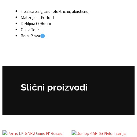
Trzalica za gitaru (električnu, akustičnu)
Materijal – Perloid
Debljina 0.96mm
Oblik: Tear
Boja: Plava
Slični proizvodi