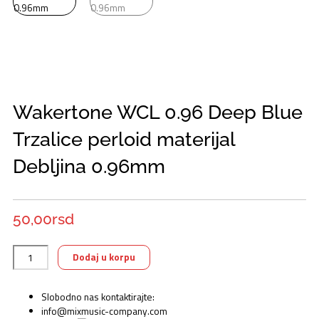
Wakertone WCL 0.96 Deep Blue
Trzalice perloid materijal
Debljina 0.96mm
50,00
rsd
Wakertone
Dodaj u korpu
WCL
0.96
Deep
Slobodno nas kontaktirajte:
Blue
info@mixmusic-company.com