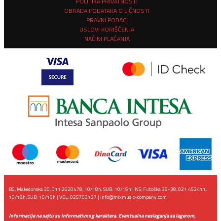
POLITIKA PRIVATNOSTI
OBRADA PODATAKA O LIČNOSTI
PRAVNI PODACI
USLOVI KORIŠĆENJA
NAČINI PLAĆANJA
BG, Makedonska 30, 011 2620478, 10/18h, SUB: 10/15h | NS, Futoška 36-38, 021 452411,
10/18h, SUB: 10/15h | VEL: 025703127 |
info@mixmusic-company.com
Informacije na sajtu su informativnog karaktera. Eventualna neslaganja sa lagerom,