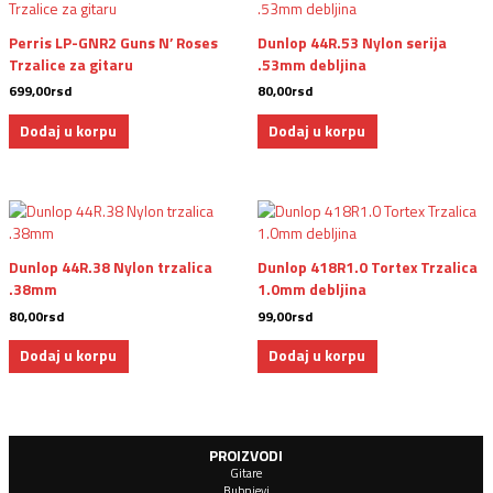
Perris LP-GNR2 Guns N’ Roses
Dunlop 44R.53 Nylon serija
Trzalice za gitaru
.53mm debljina
699,00
rsd
80,00
rsd
Dodaj u korpu
Dodaj u korpu
Dunlop 44R.38 Nylon trzalica
Dunlop 418R1.0 Tortex Trzalica
.38mm
1.0mm debljina
80,00
rsd
99,00
rsd
Dodaj u korpu
Dodaj u korpu
PROIZVODI
Gitare
Bubnjevi