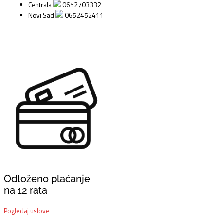
Trzalice
Centrala
0652703332
perloid
Novi Sad
0652452411
materijal
Debljina
0.96mm
količina
Odloženo plaćanje
na 12 rata
Pogledaj uslove