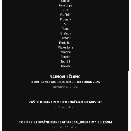
Sabian
Gon Bops
VOX
Vic Firth
Promark
ISK
Remo
Gretsch
Luthier
Ernie Ball
Wakertone
Yamaha
Fender
Tech21
Rowin
NAJNOVIJI ČLANCI
NOVI IBANEZ MODELI U MIXU – OKTOBAR 2024
oktobar 4, 2024
ZAŠTO JE MARTIN MILLER ZNAČAJAN GITARISTA?
jun 24, 2023
TOP 3 PRISTUPAČNE IBANEZ GITARE SA „BOGATIM“ IZGLEDOM
februar 11, 2023