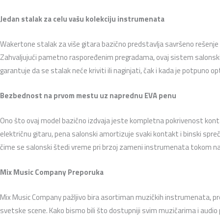
Jedan stalak za celu vašu kolekciju instrumenata
Wakertone stalak za više gitara bazično predstavlja savršeno rešenje
Zahvaljujući pametno raspoređenim pregradama,
ovaj sistem salons
garantuje da se stalak neće kriviti ili naginjati,
čak i kada je potpuno op
Bezbednost na prvom mestu uz naprednu EVA penu
Ono što ovaj model bazično izdvaja jeste kompletna pokrivenost kont
električnu gitaru,
pena salonski amortizuje svaki kontakt i binski spreč
čime se salonski štedi vreme pri brzoj zameni instrumenata tokom na
Mix Music Company Preporuka
Mix Music Company pažljivo bira asortiman muzičkih instrumenata,
pr
svetske scene.
Kako bismo bili što dostupniji svim muzičarima i audio p