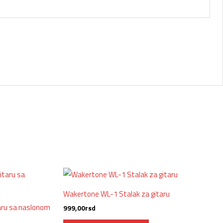
Wakertone WL-1 Stalak za gitaru
aru sa naslonom
999,00
rsd