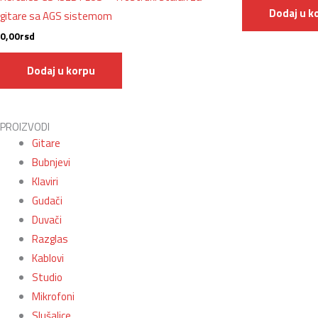
Dodaj u k
gitare sa AGS sistemom
0,00
rsd
Dodaj u korpu
PROIZVODI
Gitare
Bubnjevi
Klaviri
Gudači
Duvači
Razglas
Kablovi
Studio
Mikrofoni
Slušalice