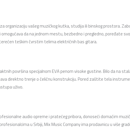
 za organizaciju vašeg muzičkog kutka,
studija ili binskog prostora.
Zabo
ki omogućava da na jednom mestu,
bezbedno i pregledno,
poređate svoj
terećen teškim čvrstim telima električnih bas gitara.
aktnih površina specijalnom EVA penom visoke gustine.
Bilo da na stal
ava direktno trenje o čeličnu konstrukciju.
Pored zaštite tela instrume
stupa uživo.
ofesionalne audio opreme i pratećeg pribora,
donoseći domaćim muziča
rofesionalcima u Srbiji,
Mix Music Company ima prodavnicu u više grado