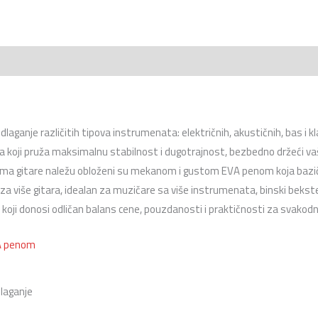
laganje različitih tipova instrumenata:
električnih,
akustičnih,
bas i kl
a koji pruža maksimalnu stabilnost i dugotrajnost,
bezbedno držeći vaše
jima gitare naležu obloženi su mekanom i gustom EVA penom koja bazično
za više gitara,
idealan za muzičare sa više instrumenata,
binski bekste
oji donosi odličan balans cene,
pouzdanosti i praktičnosti za svakod
laganje