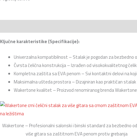
Opis
Recenzije (0)
Ključne karakteristike (Specifikacije):
Univerzalna kompatibilnost
– Stalak je pogodan za bezbedno od
Čvrsta čelična konstrukcija
– Izrađen od visokokvalitetnog čelik
Kompletna zaštita sa EVA penom
– Svi kontaktni delovi na ko
Maksimalna ušteda prostora
– Dizajniran kao praktičan stalak 
Wakertone kvalitet
– Proizvod renomiranog brenda Wakertone k
Wakertone – Profesionalni salonski i binski standard za bezbedno od
više gitara sa zaštitnom EVA penom protiv grebanja