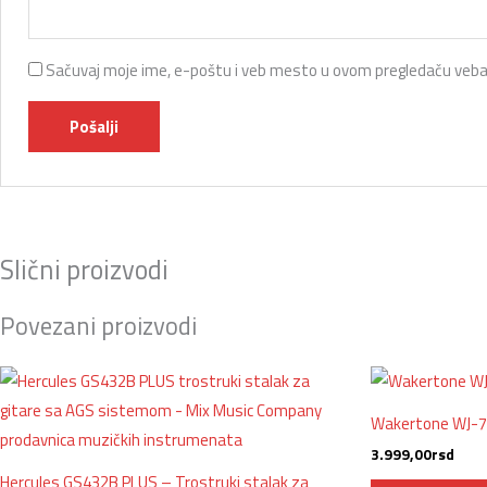
Sačuvaj moje ime, e-poštu i veb mesto u ovom pregledaču veba
Slični proizvodi
Povezani proizvodi
Wakertone WJ-7 
3.999,00
rsd
Hercules GS432B PLUS – Trostruki stalak za