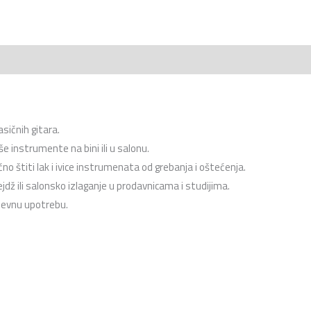
asičnih gitara.
 instrumente na bini ili u salonu.
 štiti lak i ivice instrumenata od grebanja i oštećenja.
jdž ili salonsko izlaganje u prodavnicama i studijima.
nevnu upotrebu.