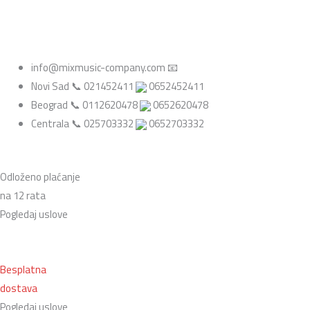
info@mixmusic-company.com 📧
Novi Sad 📞 021452411
0652452411
Beograd 📞 0112620478
0652620478
Centrala 📞 025703332
0652703332
Odloženo plaćanje
na 12 rata
Pogledaj uslove
Besplatna
dostava
Pogledaj uslove