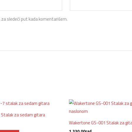
 za sledeći put kada komentarišem.
Stalak za sedam gitara
Wakertone GS-001 Stalak za git
1.330,00
rsd