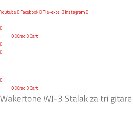
Пређи
Search
BG, Makedonska 30,
011 2620478, PON/PET: 10/18h, SUB: 10/
15h| NS,
на
...
Youtube
Facebook
File-excel
Instagram
садржај
0,00
rsd
0
Cart
Gitare
Bubnjevi
Klavi
0,00
rsd
0
Cart
Wakertone WJ-3 Stalak za tri gitare