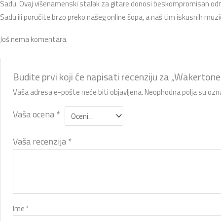
Sadu.
Ovaj višenamenski stalak za gitare donosi beskompromisan odno
Sadu ili poručite brzo preko našeg online šopa,
a naš tim iskusnih muzič
Još nema komentara.
Budite prvi koji će napisati recenziju za „Wakertone
Vaša adresa e-pošte neće biti objavljena.
Neophodna polja su oz
Vaša ocena
*
Vaša recenzija
*
Ime
*