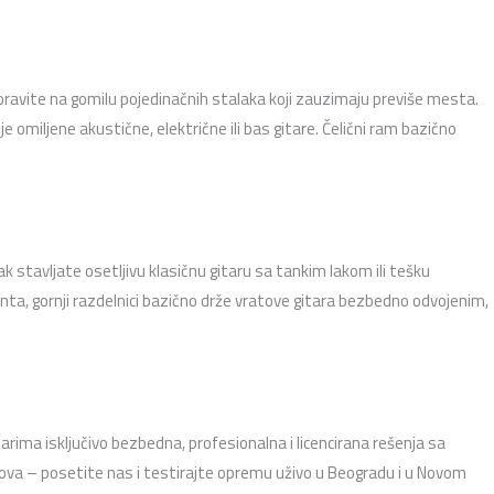
ravite na gomilu pojedinačnih stalaka koji zauzimaju previše mesta.
e omiljene akustične,
električne ili bas gitare.
Čelični ram bazično
ak stavljate osetljivu klasičnu gitaru sa tankim lakom ili tešku
nta,
gornji razdelnici bazično drže vratove gitara bezbedno odvojenim,
rima isključivo bezbedna,
profesionalna i licencirana rešenja sa
va – posetite nas i testirajte opremu uživo u Beogradu i u Novom