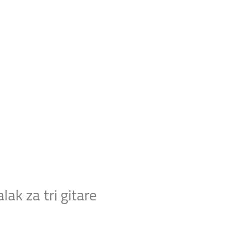
nfo@mixmusic-company.com
|
alo
Shop
B/Vlog
Kontakt
ak za tri gitare