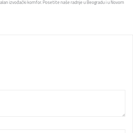
lan izvođački komfor.
Posetite naše radnje u Beogradu i u Novom