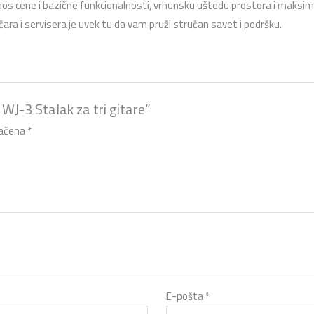
s cene i bazične funkcionalnosti,
vrhunsku uštedu prostora i maksima
ara i servisera je uvek tu da vam pruži stručan savet i podršku.
 WJ-3 Stalak za tri gitare“
načena
*
E-pošta
*