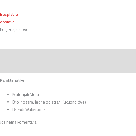
Besplatna
dostava
Pogledaj uslove
Opis
Recenzije (0)
Karakteristike:
Materijal: Metal
Broj nogara: jedna po strani (ukupno dve)
Brend: Wakertone
Još nema komentara.