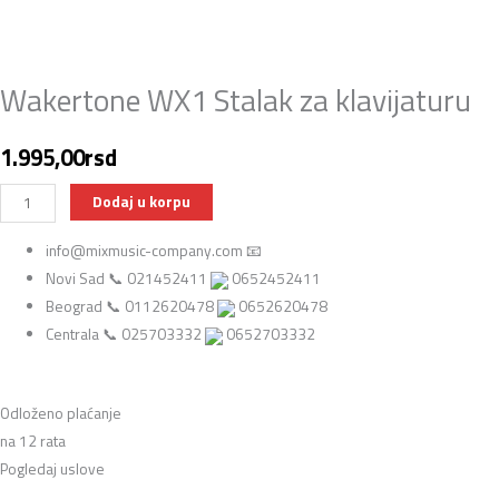
Wakertone WX1 Stalak za klavijaturu
1.995,00
rsd
Dodaj u korpu
info@mixmusic-company.com 📧
Novi Sad 📞 021452411
0652452411
Beograd 📞 0112620478
0652620478
Centrala 📞 025703332
0652703332
Odloženo plaćanje
na 12 rata
Pogledaj uslove