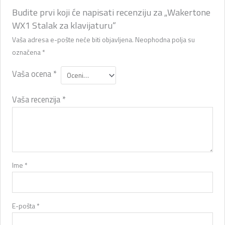
Budite prvi koji će napisati recenziju za „Wakertone
WX1 Stalak za klavijaturu“
Vaša adresa e-pošte neće biti objavljena.
Neophodna polja su
označena
*
Vaša ocena
*
Vaša recenzija
*
Ime
*
E-pošta
*