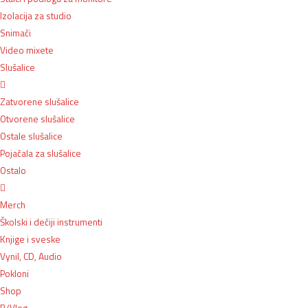
Izolacija za studio
Snimači
Video mixete
Slušalice
Zatvorene slušalice
Otvorene slušalice
Ostale slušalice
Pojačala za slušalice
Ostalo
Merch
Školski i dečiji instrumenti
Knjige i sveske
Vynil, CD, Audio
Pokloni
Shop