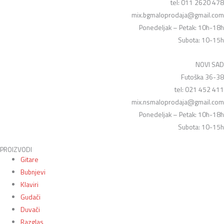
tel: 011 2620 478
mix.bgmaloprodaja@gmail.com
Ponedeljak – Petak: 10h-18h
Subota: 10-15h
NOVI SAD
Futoška 36-38
tel: 021 452 411
mix.nsmaloprodaja@gmail.com
Ponedeljak – Petak: 10h-18h
Subota: 10-15h
PROIZVODI
Gitare
Bubnjevi
Klaviri
Gudači
Duvači
Razglas