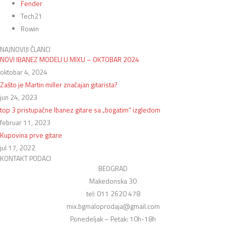
Fender
Tech21
Rowin
NAJNOVIJI ČLANCI
NOVI IBANEZ MODELI U MIXU – OKTOBAR 2024
oktobar 4, 2024
Zašto je Martin miller značajan gitarista?
jun 24, 2023
top 3 pristupačne Ibanez gitare sa „bogatim“ izgledom
februar 11, 2023
Kupovina prve gitare
jul 17, 2022
KONTAKT PODACI
BEOGRAD
Makedonska 30
tel: 011 2620 478
mix.bgmaloprodaja@gmail.com
Ponedeljak – Petak: 10h-18h