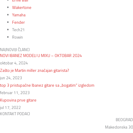
Ernie Ball
Wakertone
Yamaha
Fender
Tech21
Rowin
NAJNOVIJI ČLANCI
NOVI IBANEZ MODELI U MIXU – OKTOBAR 2024
oktobar 4, 2024
Zašto je Martin miller značajan gitarista?
jun 24, 2023
top 3 pristupačne Ibanez gitare sa „bogatim“ izgledom
februar 11, 2023
Kupovina prve gitare
jul 17, 2022
KONTAKT PODACI
BEOGRAD
Makedonska 30