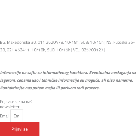
BG, Makedonska 30, 011 2620478, 10/18h, SUB: 10/15h | NS, Futoška 36-
38, 021 452411, 10/18h, SUB: 10/15h | VEL: 025703127 |
info@mixmusic-
company.com
Informacije na sajtu su informativnog karaktera. Eventualna neslaganja sa
lagerom, cenama kao i tehničke informacije su moguće, ali nisu namerne.
Kontaktirajte nas putem mejla ili pozivom radi provere.
Prijavite se na naš
newsletter
Email
Prijavi se