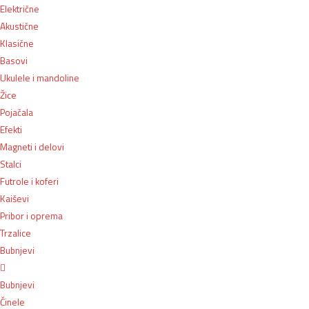
Električne
Akustične
Klasične
Basovi
Ukulele i mandoline
Žice
Pojačala
Efekti
Magneti i delovi
Stalci
Futrole i koferi
Kaiševi
Pribor i oprema
Trzalice
Bubnjevi
Bubnjevi
Činele