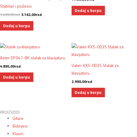
Stabilan i podesiv
Dodaj u korpu
3.499,00
rsd
3.162,00
rsd
Dodaj u korpu
Aster DF047-BK stalak za klavijaturu
Vaker KXS-003S Stalak za
4.895,00
rsd
klavijaturu
Dodaj u korpu
2.990,00
rsd
Dodaj u korpu
PROIZVODI
Gitare
Bubnjevi
Klaviri