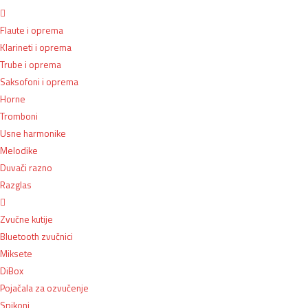
Flaute i oprema
Klarineti i oprema
Trube i oprema
Saksofoni i oprema
Horne
Tromboni
Usne harmonike
Melodike
Duvači razno
Razglas
Zvučne kutije
Bluetooth zvučnici
Miksete
DiBox
Pojačala za ozvučenje
Spikoni