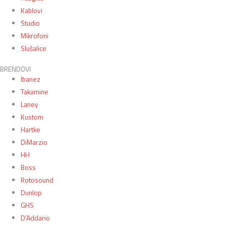
Kablovi
Studio
Mikrofoni
Slušalice
BRENDOVI
Ibanez
Takamine
Laney
Kustom
Hartke
DiMarzio
HH
Boss
Rotosound
Dunlop
GHS
D’Addario