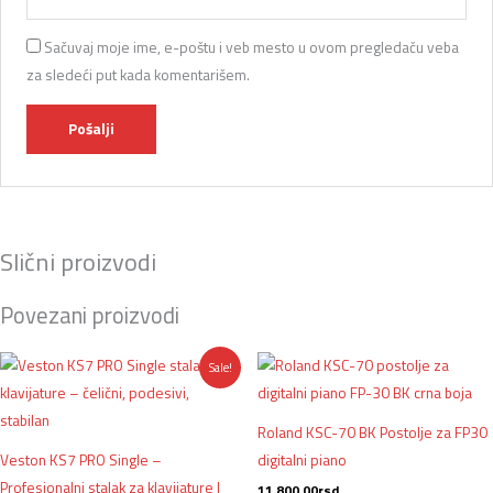
Sačuvaj moje ime, e-poštu i veb mesto u ovom pregledaču veba
za sledeći put kada komentarišem.
Slični proizvodi
Povezani proizvodi
Originalna
Trenutna
Sale!
cena
cena
je
je:
bila:
3.162,00rsd.
3.499,00rsd.
Roland KSC-70 BK Postolje za FP30
Veston KS7 PRO Single –
digitalni piano
Profesionalni stalak za klavijature |
11.800,00
rsd