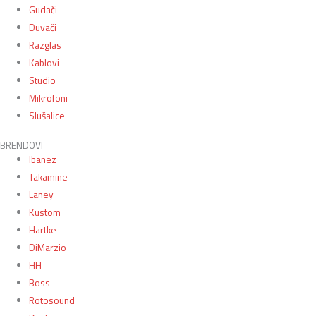
Gudači
Duvači
Razglas
Kablovi
Studio
Mikrofoni
Slušalice
BRENDOVI
Ibanez
Takamine
Laney
Kustom
Hartke
DiMarzio
HH
Boss
Rotosound