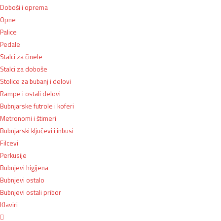
Doboši i oprema
Opne
Palice
Pedale
Stalci za činele
Stalci za doboše
Stolice za bubanj i delovi
Rampe i ostali delovi
Bubnjarske futrole i koferi
Metronomi i štimeri
Bubnjarski ključevi i inbusi
Filcevi
Perkusije
Bubnjevi higijena
Bubnjevi ostalo
Bubnjevi ostali pribor
Klaviri