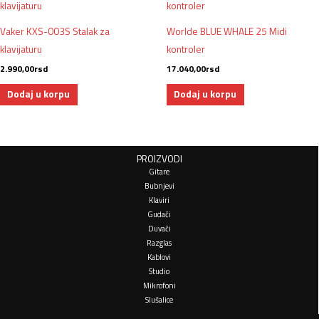
Vaker KXS-003S Stalak za
Worlde BLUE WHALE 25 Midi
klavijaturu
kontroler
2.990,00
rsd
17.040,00
rsd
Dodaj u korpu
Dodaj u korpu
PROIZVODI
Gitare
Bubnjevi
Klaviri
Gudači
Duvači
Razglas
Kablovi
Studio
Mikrofoni
Slušalice