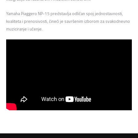
Yamaha Piaggero NP-15 predstavlja odličan spoj jednostavnosti,
kvaliteta i prenosivosti, čineći je savršenim izborom za svakodnevno
muziciranje i učenje.