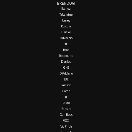
BRENDOVI
Ibanez
Takamine
Laney
Kustom
Hartke
DiMarzio
HH
Boss
Rotosound
Dunlop
GHS
D’Addario
JBL
Samson
Hoton
JJ
TAMA
Sabian
Gon Bops
VOX
Vic Firth