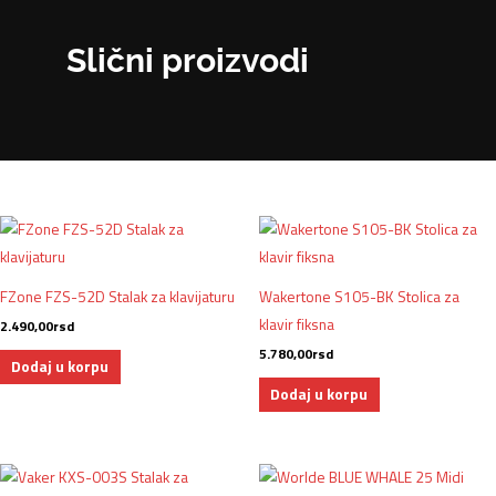
Slični proizvodi
FZone FZS-52D Stalak za klavijaturu
Wakertone S105-BK Stolica za
klavir fiksna
2.490,00
rsd
5.780,00
rsd
Dodaj u korpu
Dodaj u korpu