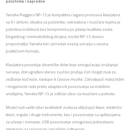
početnike i napredne
Yamaha Piaggero NP-15 je kompaktna i lagana prenosiva klavijatura
sa 61 dirkom, idealna za početnike, rekreativce i muzičare kojima je
potrebna mobilnost bez kompromisa po pitanju kvaliteta zvuka.
Elegantnog i minimalističkog dizajna, model NP-15 donosi
prepoznatljiv Yamaha ton i prirodan osećaj sviranja u veoma
praktičnom formatu.
Klavijatura poseduje dinamičke dirke koje omogućavaju izražajnije
sviranje, dok ugrađeni stereo zvučnici pružaju čist i bogat zvuk za
vežbanje kod kuće, nastupe ili časove muzike. Zahvaljujući maloj težini
i mogućnosti rada preko adaptera ili povezivanja sa mobilnim
uređajima, Yamaha NP-15 je odličan izbor za muzičare u pokretu.
Model nudi veliki izbor kvalitetnih zvukova uključujući klavir, električni
klavir, orgulje i druge instrumente, kao i povezivanje sa aplikacijama
za učenje i snimanje. USB povezivanje omogućava jednostavnu
integraciju sa računarom i muzičkim softverom.