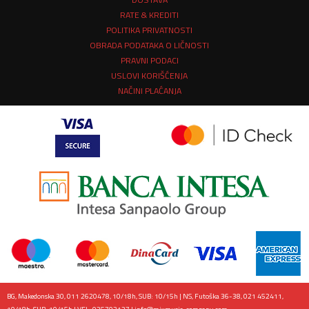
RATE & KREDITI
POLITIKA PRIVATNOSTI
OBRADA PODATAKA O LIČNOSTI
PRAVNI PODACI
USLOVI KORIŠĆENJA
NAČINI PLAĆANJA
BG, Makedonska 30, 011 2620478, 10/18h, SUB: 10/15h | NS, Futoška 36-38, 021 452411,