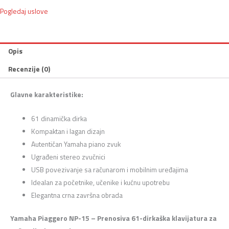
Pogledaj uslove
Opis
Recenzije (0)
Glavne karakteristike:
61 dinamička dirka
Kompaktan i lagan dizajn
Autentičan Yamaha piano zvuk
Ugrađeni stereo zvučnici
USB povezivanje sa računarom i mobilnim uređajima
Idealan za početnike, učenike i kućnu upotrebu
Elegantna crna završna obrada
Yamaha Piaggero NP-15 – Prenosiva 61-dirkaška klavijatura za