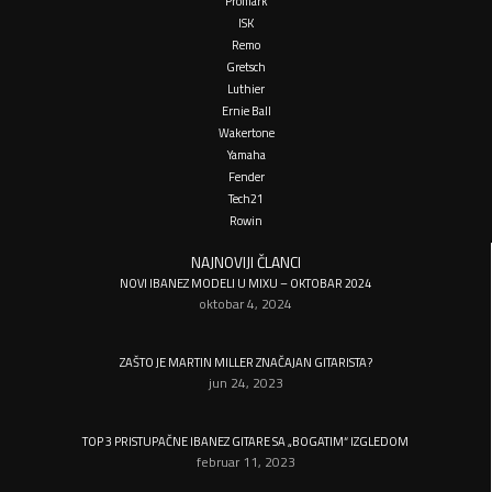
Promark
ISK
Remo
Gretsch
Luthier
Ernie Ball
Wakertone
Yamaha
Fender
Tech21
Rowin
NAJNOVIJI ČLANCI
NOVI IBANEZ MODELI U MIXU – OKTOBAR 2024
oktobar 4, 2024
ZAŠTO JE MARTIN MILLER ZNAČAJAN GITARISTA?
jun 24, 2023
TOP 3 PRISTUPAČNE IBANEZ GITARE SA „BOGATIM“ IZGLEDOM
februar 11, 2023