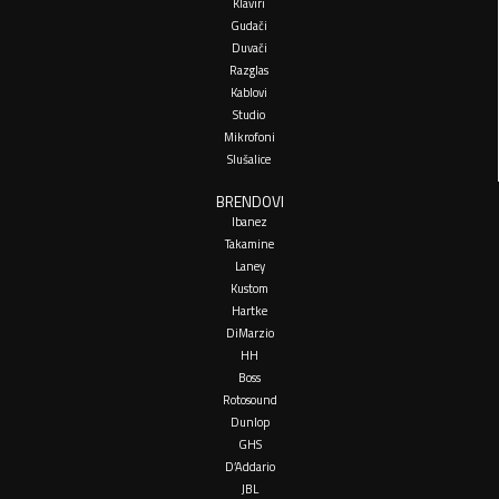
Klaviri
Gudači
Duvači
Razglas
Kablovi
Studio
Mikrofoni
Slušalice
BRENDOVI
Ibanez
Takamine
Laney
Kustom
Hartke
DiMarzio
HH
Boss
Rotosound
Dunlop
GHS
D’Addario
JBL