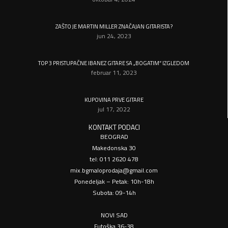
ZAŠTO JE MARTIN MILLER ZNAČAJAN GITARISTA?
jun 24, 2023
TOP 3 PRISTUPAČNE IBANEZ GITARE SA „BOGATIM“ IZGLEDOM
februar 11, 2023
KUPOVINA PRVE GITARE
jul 17, 2022
KONTAKT PODACI
BEOGRAD
Makedonska 30
tel: 011 2620 478
mix.bgmaloprodaja@gmail.com
Ponedeljak – Petak: 10h-18h
Subota: 09-14h
NOVI SAD
Futoška 36-38