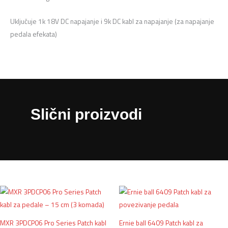
Uključuje 1k 18V DC napajanje i 9k DC kabl za napajanje (za napajanje
pedala efekata)
Slični proizvodi
MXR 3PDCP06 Pro Series Patch kabl
Ernie ball 6409 Patch kabl za