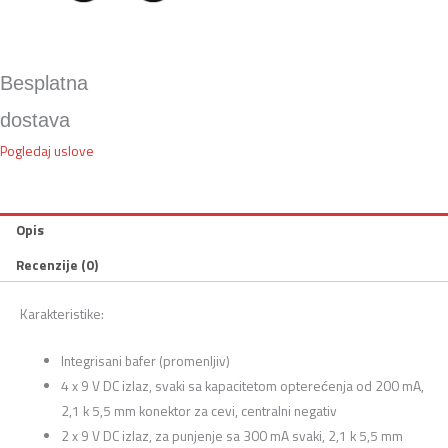
Besplatna
dostava
Pogledaj uslove
Opis
Recenzije (0)
Karakteristike:
Integrisani bafer (promenljiv)
4 x 9 V DC izlaz, svaki sa kapacitetom opterećenja od 200 mA,
2,1 k 5,5 mm konektor za cevi, centralni negativ
2 x 9 V DC izlaz, za ​​punjenje sa 300 mA svaki, 2,1 k 5,5 mm