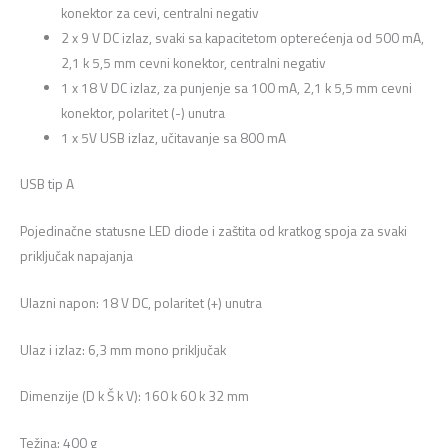
konektor za cevi, centralni negativ
2 x 9 V DC izlaz, svaki sa kapacitetom opterećenja od 500 mA,
2,1 k 5,5 mm cevni konektor, centralni negativ
1 x 18 V DC izlaz, za ​​punjenje sa 100 mA, 2,1 k 5,5 mm cevni
konektor, polaritet (-) unutra
1 x 5V USB izlaz, učitavanje sa 800 mA
USB tip A
Pojedinačne statusne LED diode i zaštita od kratkog spoja za svaki
priključak napajanja
Ulazni napon: 18 V DC, polaritet (+) unutra
Ulaz i izlaz: 6,3 mm mono priključak
Dimenzije (D k Š k V): 160 k 60 k 32 mm
Težina: 400 g