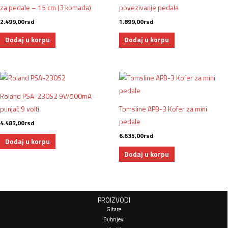
za pedale – 15 cm (3 komada)
povezivanje pedala
2.499,00
rsd
1.899,00
rsd
Dodaj u korpu
Dodaj u korpu
Roland PSA-230S2 9V/500mA
punjač 9 volti
Tomsline APB-3 Kofer za mini
pedale
4.485,00
rsd
6.635,00
rsd
Dodaj u korpu
Dodaj u korpu
PROIZVODI
Gitare
Bubnjevi