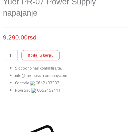
Yuer PR-07 Power Supply
napajanje
9.290,00
rsd
Yuer
Dodaj u korpu
PR-
Slobodno nas kontaktirajte:
07
info@mixmusic-company.com
Power
Centrala
0652703332
Supply
Novi Sad
0652452411
napajanje
količina