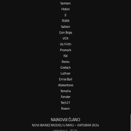
Samson
Hoton
JJ
TAMA
Sabian
Gon Bops
VOX
Vic Firth
Promark
ISK
Remo
Gretsch
Luthier
Ernie Ball
Wakertone
Yamaha
Fender
Tech21
Rowin
NAJNOVIJI ČLANCI
NOVI IBANEZ MODELI U MIXU – OKTOBAR 2024
oktobar 4, 2024