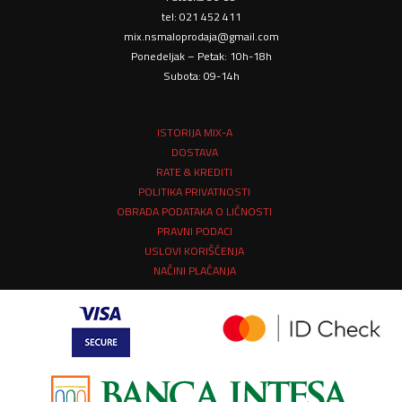
tel: 021 452 411
mix.nsmaloprodaja@gmail.com
Ponedeljak – Petak: 10h-18h
Subota: 09-14h
ISTORIJA MIX-A
DOSTAVA
RATE & KREDITI
POLITIKA PRIVATNOSTI
OBRADA PODATAKA O LIČNOSTI
PRAVNI PODACI
USLOVI KORIŠĆENJA
NAČINI PLAĆANJA