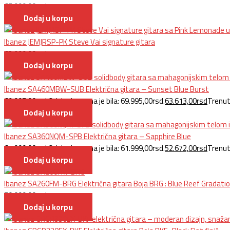
65.999,00
rsd
Dodaj u korpu
Ibanez JEMJRSP-PK Steve Vai signature gitara
63.999,00
rsd
Dodaj u korpu
Ibanez SA460MBW-SUB Električna gitara – Sunset Blue Burst
69.995,00
rsd
Originalna cena je bila: 69.995,00rsd.
63.613,00
rsd
Trenut
Dodaj u korpu
Ibanez SA360NQM-SPB Električna gitara – Sapphire Blue
61.999,00
rsd
Originalna cena je bila: 61.999,00rsd.
52.672,00
rsd
Trenut
Dodaj u korpu
Ibanez SA260FM-BRG Električna gitara Boja BRG : Blue Reef Gradation
50.099,00
rsd
Dodaj u korpu