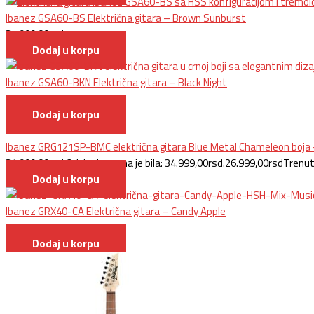
Ibanez GSA60-BS Električna gitara – Brown Sunburst
31.999,00
rsd
Dodaj u korpu
Ibanez GSA60-BKN Električna gitara – Black Night
28.999,00
rsd
Dodaj u korpu
Ibanez GRG121SP-BMC električna gitara Blue Metal Chameleon boja –
34.999,00
rsd
Originalna cena je bila: 34.999,00rsd.
26.999,00
rsd
Trenut
Dodaj u korpu
Ibanez GRX40-CA Električna gitara – Candy Apple
25.899,00
rsd
Dodaj u korpu