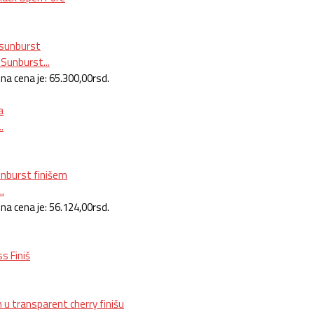
Sunburst...
na cena je: 65.300,00rsd.
.
.
na cena je: 56.124,00rsd.
s Finiš