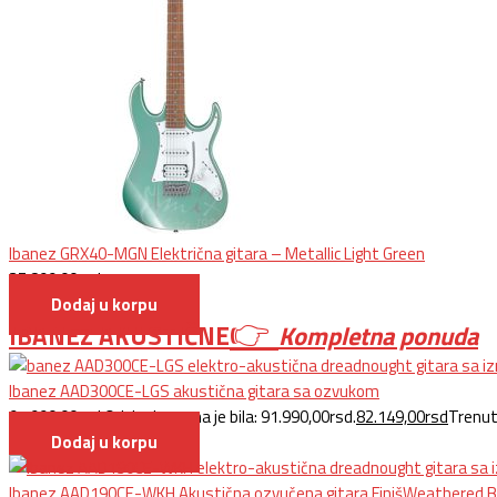
Ibanez GRX40-MGN Električna gitara – Metallic Light Green
25.899,00
rsd
Dodaj u korpu
👉
IBANEZ AKUSTIČNE
Kompletna ponuda
Ibanez AAD300CE-LGS akustična gitara sa ozvukom
91.990,00
rsd
Originalna cena je bila: 91.990,00rsd.
82.149,00
rsd
Trenut
Dodaj u korpu
Ibanez AAD190CE-WKH Akustična ozvučena gitara FinišWeathered B