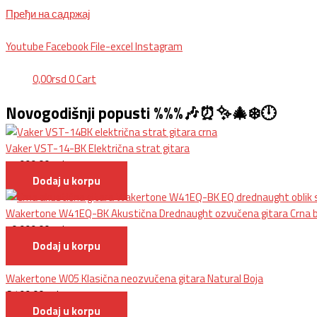
Пређи на садржај
BG, Makedonska 30,
011 2620478, PON/PET: 10/18h, SUB: 10/
15h| NS
Youtube
Facebook
File-excel
Instagram
0,00
rsd
0
Cart
Novogodišnji popusti %%%🎶⏰✨🎄❄️🕛
Vaker VST-14-BK Električna strat gitara
11.999,00
rsd
Dodaj u korpu
Wakertone W41EQ-BK Akustična Drednaught ozvučena gitara Crna b
10.999,00
rsd
Dodaj u korpu
Wakertone W05 Klasična neozvučena gitara Natural Boja
6.499,00
rsd
Dodaj u korpu