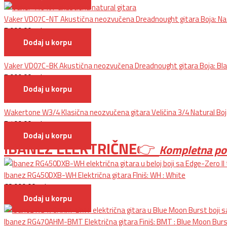
Vaker VD07C-NT Akustična neozvučena Dreadnought gitara Boja: Na
5.999,00
rsd
Dodaj u korpu
Vaker VD07C-BK Akustična neozvučena Dreadnought gitara Boja: Bla
5.999,00
rsd
Dodaj u korpu
Wakertone W3/4 Klasična neozvučena gitara Veličina 3/4 Natural Bo
5.499,00
rsd
Dodaj u korpu
IBANEZ ELEKTRIČNE
👉
Kompletna p
Ibanez RG450DXB-WH Električna gitara FIniš: WH : White
68.999,00
rsd
Dodaj u korpu
Ibanez RG470AHM-BMT Električna gitara Finiš: BMT : Blue Moon Bur