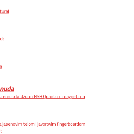
tural
ck
ja
onuda
st