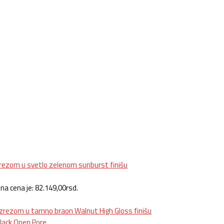
na cena je: 82.149,00rsd.
lack Open Pore