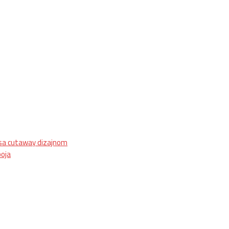
, Futoška 36-38,
021 452411, 10-18h, SUB 10h-15h
| VEL:
025703127
|
oja