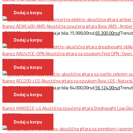
66.685,00
rsd
Dodaj u korpu
Ibanez AEWC400-AMS Akustična ozvučena gitara Boja: AMS : Amber 
75.999,00
rsd
Originalna cena je bila: 75.999,00rsd.
65.300,00
rsd
Trenut
Dodaj u korpu
Ibanez AW247CE-OPN Akustična gitara sa ozvukom Finiš OPN : Open..
59.999,00
rsd
Dodaj u korpu
Ibanez AEG200-LGS Akustična gitara sa ozvukom Boja: LGS : Natural..
64.000,00
rsd
Originalna cena je bila: 64.000,00rsd.
56.124,00
rsd
Trenut
Dodaj u korpu
Ibanez AW65ECE-LG Akustična ozvučena gitara Drednaught Low Glos
49.385,00
rsd
Dodaj u korpu