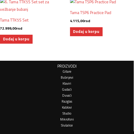
Tama TSP6 Practice Pad
Tama TTK5S Set
4.115,00
rsd
72.999,00
rsd
Dodaj u korpu
Dodaj u korpu
PROIZVODI
Gitare
Bubnjevi
Klaviri
Gudači
Duvači
Razglas
Kablovi
Studio
Mikrofoni
Slušalice