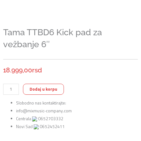
Tama TTBD6 Kick pad za
vežbanje 6″
18.999,00
rsd
Tama
Dodaj u korpu
TTBD6
Slobodno nas kontaktirajte:
Kick
info@mixmusic-company.com
pad
Centrala
0652703332
za
Novi Sad
0652452411
vežbanje
6"