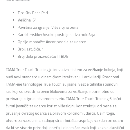
Tip: Kick Bass Pad
Veličina: 6″
Površina za igranje: Višeslojna pena
Karakteristike: Visoko postolje u dva položaja
Opcije montaže: Ancor pedala za udarce
Broj jastučića: 1
Broj dela proizvođača: TTBD6
TAMA True Touch Training je inovativni sistem za vežbanje bubnja, koji
nudi novi standard u dinamičkom izražavanju i artikulaciji. Prednosti
TAMA-ine tehnologije True Touch su jasne; vežbe tehnike i osnovni
rad koji se izvodi na ovim blokovima za vežbanje neprimetno se
pretvaraju u igru u stvarnom svetu. TAMA True Touch Training 6-inčni
čvrsti jastučić za udarce koristi višeslojnu konstrukciju od pene za
pružanje čvrstog udarca sa pravom količinom udarca. Osim toga,
otvore za vazduh na zadnjoj strani kućišta raspršuju vazduh pri udaru
da bi se stvorio prirodniji osećaj i dinamičan zvuk koji izaziva akustični