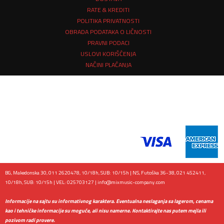
RATE & KREDITI
POLITIKA PRIVATNOSTI
OBRADA PODATAKA O LIČNOSTI
PRAVNI PODACI
USLOVI KORIŠĆENJA
NAČINI PLAĆANJA
BG, Makedonska 30, 011 2620478, 10/18h, SUB: 10/15h | NS, Futoška 36-38, 021 452411,
10/18h, SUB: 10/15h | VEL: 025703127 |
info@mixmusic-company.com
Informacije na sajtu su informativnog karaktera. Eventualna neslaganja sa lagerom, cenama
kao i tehničke informacije su moguće, ali nisu namerne. Kontaktirajte nas putem mejla ili
pozivom radi provere.