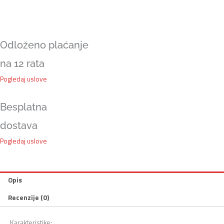
količina
Odloženo plaćanje
na 12 rata
Pogledaj uslove
Besplatna
dostava
Pogledaj uslove
Opis
Recenzije (0)
Karakteristike: