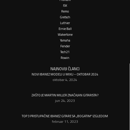
ISK
Remo
Gretsch
Luthier
Ernie Ball
Wakertone
Yamaha
Fender
Tech21
Rowin
NAJNOVIJI ČLANCI
NOVI IBANEZ MODELI U MIXU – OKTOBAR 2024
oktobar 4, 2024
ZAŠTO JE MARTIN MILLER ZNAČAJAN GITARISTA?
jun 24, 2023
TOP 3 PRISTUPAČNE IBANEZ GITARE SA „BOGATIM“ IZGLEDOM
februar 11, 2023