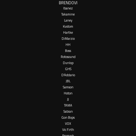
BRENDOVI
Ibanez
Takamine
Laney
Kustom
Hartke
DiMarzio
HH
Boss
Rotosound
Dunlop
GHS
D’Addario
JBL
Samson
Hoton
JJ
TAMA
Sabian
Gon Bops
VOX
Vic Firth
Promark