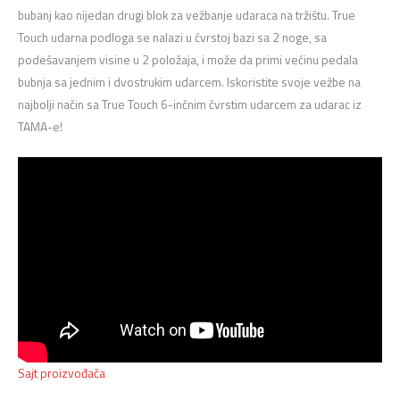
bubanj kao nijedan drugi blok za vežbanje udaraca na tržištu. True
Touch udarna podloga se nalazi u čvrstoj bazi sa 2 noge, sa
podešavanjem visine u 2 položaja, i može da primi većinu pedala
bubnja sa jednim i dvostrukim udarcem. Iskoristite svoje vežbe na
najbolji način sa True Touch 6-inčnim čvrstim udarcem za udarac iz
TAMA-e!
Sajt proizvođača