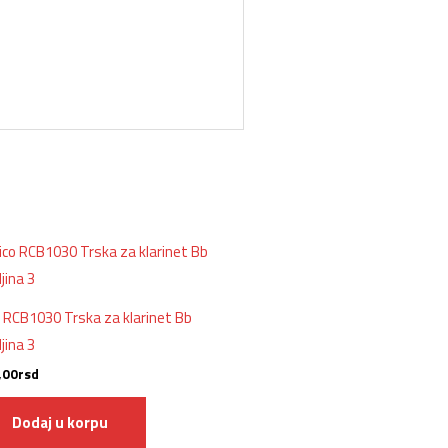
o RCB1030 Trska za klarinet Bb
jina 3
,00
rsd
Dodaj u korpu