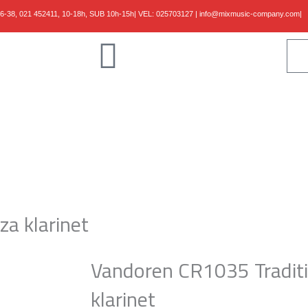
36-38,
021 452411, 10-18h, SUB 10h-15h
| VEL:
025703127
|
info@mixmusic-company.com
|
Klaviri
Gudači
Kablovi
Studio
Shop
B/Vlog
Kontakt
za klarinet
Vandoren CR1035 Traditi
klarinet