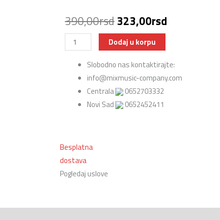
Originalna
Trenutna
390,00
rsd
323,00
rsd
cena
cena
Vandoren
Dodaj u korpu
CR1035
je
je:
Slobodno nas kontaktirajte:
Traditional
info@mixmusic-company.com
bila:
323,00rsd.
trske
Centrala
0652703332
za
390,00rsd.
Novi Sad
0652452411
klarinet
količina
Besplatna
dostava
Pogledaj uslove