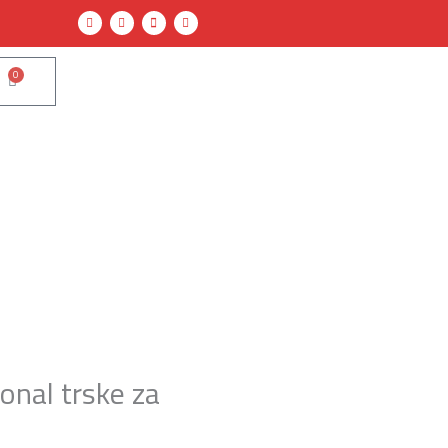
Y
F
F
I
o
a
i
n
u
c
l
s
t
e
e
t
u
b
-
a
b
o
e
g
0
Cart
e
o
x
r
k
c
a
e
m
l
onal trske za