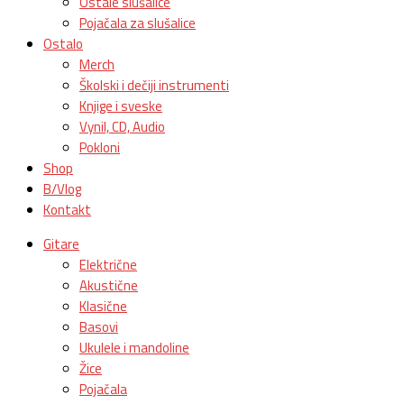
Ostale slušalice
Pojačala za slušalice
Ostalo
Merch
Školski i dečiji instrumenti
Knjige i sveske
Vynil, CD, Audio
Pokloni
Shop
B/Vlog
Kontakt
Gitare
Električne
Akustične
Klasične
Basovi
Ukulele i mandoline
Žice
Pojačala