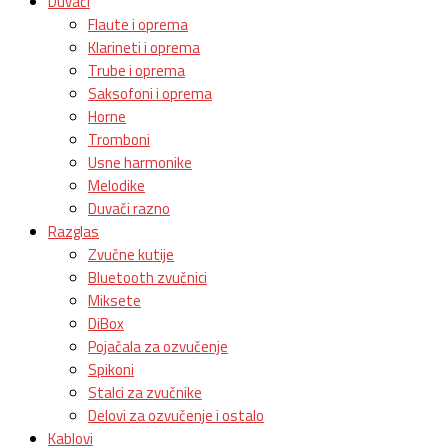
Duvači
Flaute i oprema
Klarineti i oprema
Trube i oprema
Saksofoni i oprema
Horne
Tromboni
Usne harmonike
Melodike
Duvači razno
Razglas
Zvučne kutije
Bluetooth zvučnici
Miksete
DiBox
Pojačala za ozvučenje
Spikoni
Stalci za zvučnike
Delovi za ozvučenje i ostalo
Kablovi