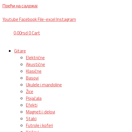
Пређи на садржај
BG, Makedonska 30,
011 2620478, PON/PET: 10/18h, SUB: 10/
15h| NS
Youtube
Facebook
File-excel
Instagram
0,00
rsd
0
Cart
Gitare
Električne
Akustične
Klasične
Basovi
Ukulele i mandoline
Žice
Pojačala
Efekti
Magneti i delovi
Stalci
Futrole i koferi