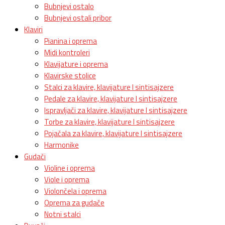
Bubnjevi ostalo
Bubnjevi ostali pribor
Klaviri
Pianina i oprema
Midi kontroleri
Klavijature i oprema
Klavirske stolice
Stalci za klavire, klavijature I sintisajzere
Pedale za klavire, klavijature I sintisajzere
Ispravljači za klavire, klavijature I sintisajzere
Torbe za klavire, klavijature I sintisajzere
Pojačala za klavire, klavijature I sintisajzere
Harmonike
Gudači
Violine i oprema
Viole i oprema
Violončela i oprema
Oprema za gudače
Notni stalci