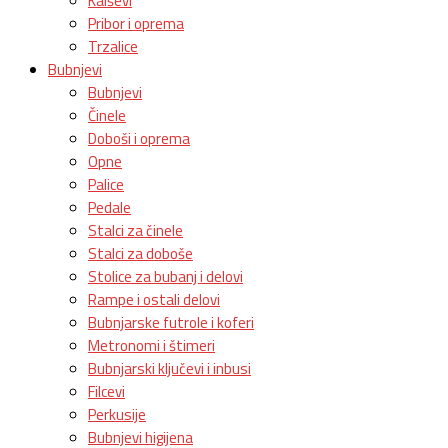
Kaiševi
Pribor i oprema
Trzalice
Bubnjevi
Bubnjevi
Činele
Doboši i oprema
Opne
Palice
Pedale
Stalci za činele
Stalci za doboše
Stolice za bubanj i delovi
Rampe i ostali delovi
Bubnjarske futrole i koferi
Metronomi i štimeri
Bubnjarski ključevi i inbusi
Filcevi
Perkusije
Bubnjevi higijena