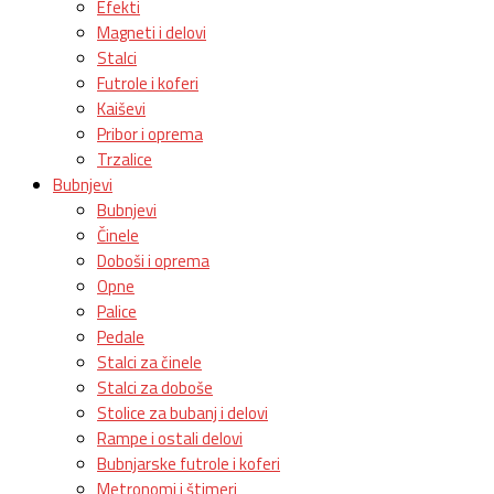
Efekti
Magneti i delovi
Stalci
Futrole i koferi
Kaiševi
Pribor i oprema
Trzalice
Bubnjevi
Bubnjevi
Činele
Doboši i oprema
Opne
Palice
Pedale
Stalci za činele
Stalci za doboše
Stolice za bubanj i delovi
Rampe i ostali delovi
Bubnjarske futrole i koferi
Metronomi i štimeri