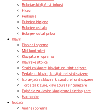
Bubnjarski ključevi i inbusi
Filcevi
Perkusije
Bubnjevi higijena
Bubnjevi ostalo
Bubnjevi ostali pribor
Klaviri
Pianina i oprema
Midi kontroleri
Klavijature i oprema
Klavirske stolice
Stalci za klavire, klavijature I sintisajzere
Pedale za klavire, klavijature I sintisajzere
Ispravljači za klavire, klavijature I sintisajzere
Torbe za klavire, klavijature I sintisajzere
Pojačala za klavire, klavijature I sintisajzere
Harmonike
Gudači
Violine i oprema